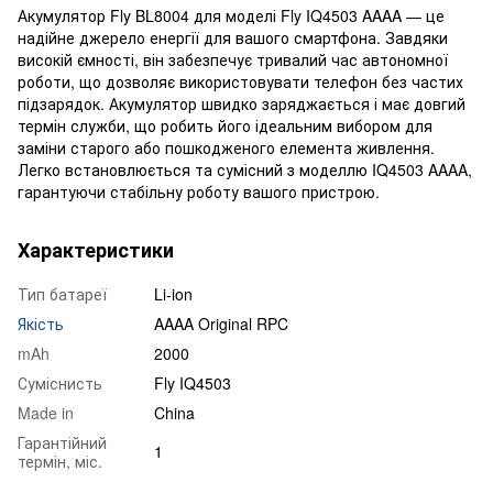
Акумулятор Fly BL8004 для моделі Fly IQ4503 AAAA — це
надійне джерело енергії для вашого смартфона. Завдяки
високій ємності, він забезпечує тривалий час автономної
роботи, що дозволяє використовувати телефон без частих
підзарядок. Акумулятор швидко заряджається і має довгий
термін служби, що робить його ідеальним вибором для
заміни старого або пошкодженого елемента живлення.
Легко встановлюється та сумісний з моделлю IQ4503 AAAA,
гарантуючи стабільну роботу вашого пристрою.
Характеристики
Тип батареї
Li-ion
Якість
AAAA Original RPC
mAh
2000
Суміснисть
Fly IQ4503
Made in
China
Гарантійний
1
термін, міс.