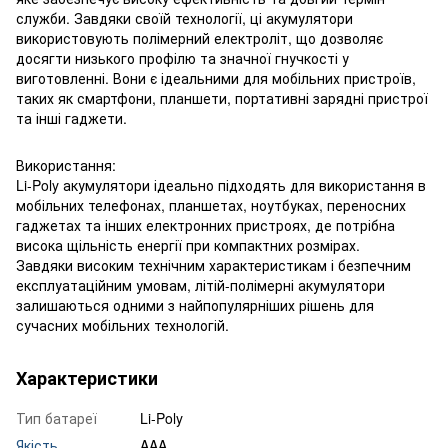
служби. Завдяки своїй технології, ці акумулятори
використовують полімерний електроліт, що дозволяє
досягти низького профілю та значної гнучкості у
виготовленні. Вони є ідеальними для мобільних пристроїв,
таких як смартфони, планшети, портативні зарядні пристрої
та інші гаджети.
Використання:
Li-Poly акумулятори ідеально підходять для використання в
мобільних телефонах, планшетах, ноутбуках, переносних
гаджетах та інших електронних пристроях, де потрібна
висока щільність енергії при компактних розмірах.
Завдяки високим технічним характеристикам і безпечним
експлуатаційним умовам, літій-полімерні акумулятори
залишаються одними з найпопулярніших рішень для
сучасних мобільних технологій.
Характеристики
Тип батареї
Li-Poly
Якість
AAA