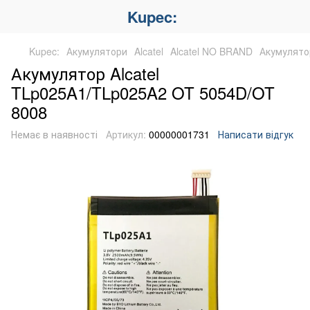
Kupec:
Kupec:
Акумулятори
Alcatel
Alcatel NO BRAND
Акумулято
Акумулятор Alcatel
TLp025A1/TLp025A2 OT 5054D/OT
8008
Немає в наявності
Артикул:
00000001731
Написати відгук