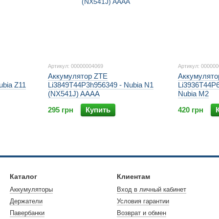
Артикул: 00000004069
Артикул: 00000
Аккумулятор ZTE
Аккумулято
ubia Z11
Li3849T44P3h956349 - Nubia N1
Li3936T44P
(NX541J) AAAA
Nubia M2
295 грн
Купить
420 грн
Каталог
Клиентам
Аккумуляторы
Вход в личный кабинет
Держатели
Условия гарантии
Павербанки
Возврат и обмен