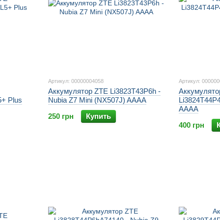
Артикул: 00000004058
Артикул: 00000
Аккумулятор ZTE Li3823T43P6h -
Аккумулято
5+ Plus
Nubia Z7 Mini (NX507J) AAAA
Li3824T44P4
AAAA
250 грн
Купить
400 грн