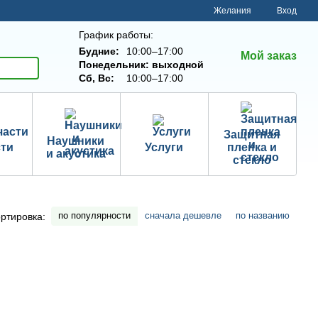
Желания
Вход
График работы:
Будние:
10:00–17:00
Мой заказ
Понедельник: выходной
Сб, Вс:
10:00–17:00
Защитная
Наушники
сти
Услуги
пленка и
и акустика
стекло
по популярности
сначала дешевле
по названию
ртировка: