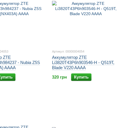
004053
Артикул: 00000004054
р ZTE
Аккумулятор ZTE
h984237 - Nubia Z5S
Li3820T43P6h903546-H - Q519T,
3A) AAAA
Blade V220 AAAA
Купить
320 грн
Купить