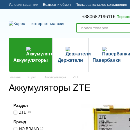
Перейти к основному контенту
Условия гарантии
Возврат и обмен
Пользовательское соглашение
+380682196116
Перезв
Аккумуляторы
Держатели
Павербанки
Главная
Kupec:
Аккумуляторы
ZTE
Аккумуляторы ZTE
Раздел
ZTE
16
Бренд
NO BRAND
16