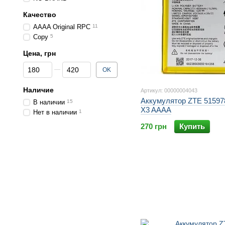
Качество
AAAA Original RPC
11
Copy
5
Цена, грн
От Цена, грн
До Цена, грн
OK
Наличие
Артикул: 00000004043
Аккумулятор ZTE 515978
В наличии
15
X3 AAAA
Нет в наличии
1
270 грн
Купить