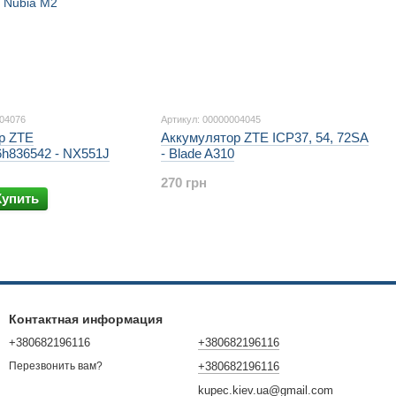
004076
Артикул: 00000004045
р ZTE
Аккумулятор ZTE ICP37, 54, 72SA
6h836542 - NX551J
- Blade A310
270 грн
Купить
Контактная информация
+380682196116
+380682196116
+380682196116
Перезвонить вам?
kupec.kiev.ua@gmail.com