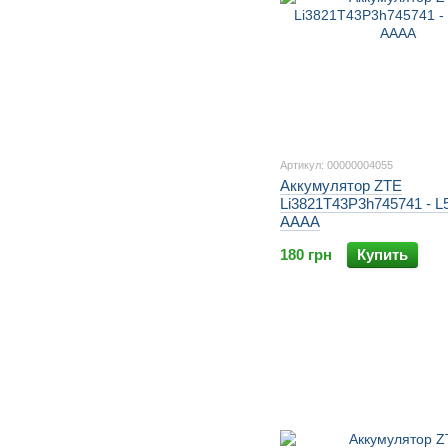
Артикул: 00000004055
Аккумулятор ZTE
Li3821T43P3h745741 - L
AAAA
180 грн
Купить