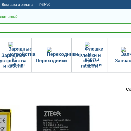
Укр
Рус
Доставка и оплата
онить вам?
Зарядные
Флешки и
устройства
Переходники
карты
Запча
и кабеля
памяти
Со