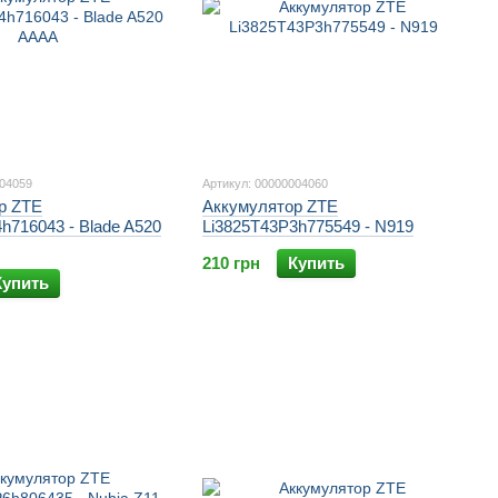
004059
Артикул: 00000004060
р ZTE
Аккумулятор ZTE
h716043 - Blade A520
Li3825T43P3h775549 - N919
210 грн
Купить
Купить