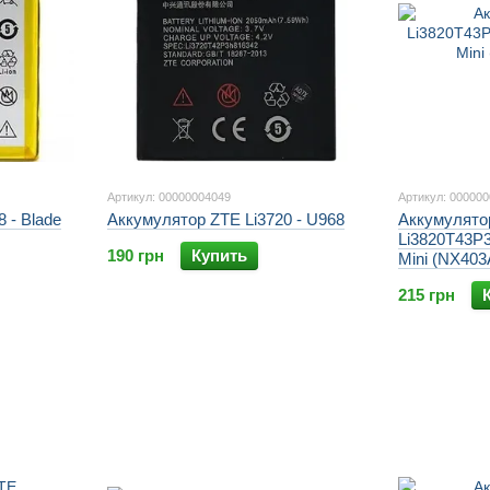
Артикул: 00000004049
Артикул: 00000
 - Blade
Аккумулятор ZTE Li3720 - U968
Аккумулято
Li3820T43P3
190 грн
Купить
Mini (NX40
215 грн