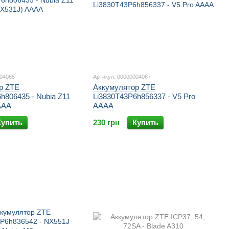
004065
Артикул: 00000004067
р ZTE
Аккумулятор ZTE
h806435 - Nubia Z11
Li3830T43P6h856337 - V5 Pro
AAA
AAAA
Купить
230 грн
Купить