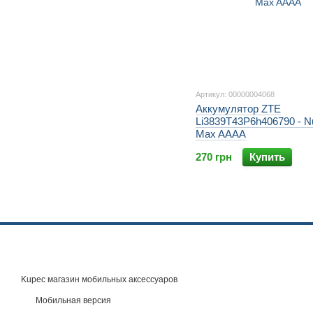
Артикул: 00000004068
Аккумулятор ZTE
Li3839T43P6h406790 - N
Max AAAA
270 грн
Купить
Kupec магазин мобильных аксессуаров
Мобильная версия