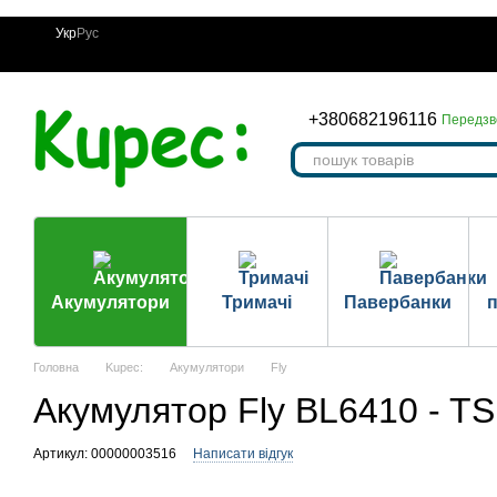
Перейти до основного контенту
Укр
Рус
+380682196116
Передзв
Акумулятори
Тримачі
Павербанки
п
Головна
Kupec:
Акумулятори
Fly
Акумулятор Fly BL6410 - T
Артикул: 00000003516
Написати відгук