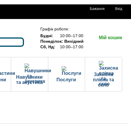
Бажання
Вхід
Графік роботи:
Будні:
10:00–17:00
Мій кошик
Понеділок: Вихідний
Сб, Нд:
10:00–17:00
Захисна
Навушники
ини
Послуги
плівка та
та акустика
скло