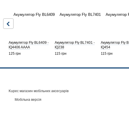
Акумулятор Fly BL6409 -
Акумулятор Fly BL7401 -
Акумулятор Fly B
IQ4406 AAAA
IQ238
IQ454
125 грн
115 грн
115 грн
Kupec магазин мобільних аксесуарів
Мобільна версія