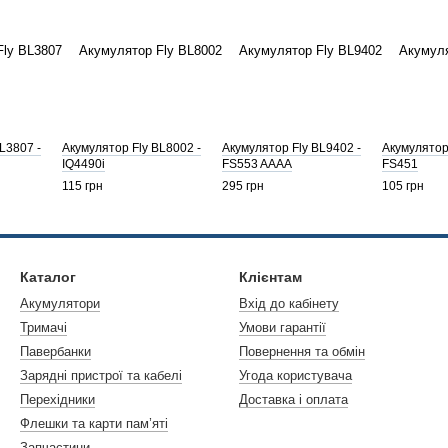
L3807 -
Акумулятор Fly BL8002 -
Акумулятор Fly BL9402 -
Акумулятор
IQ4490i
FS553 AAAA
FS451
115 грн
295 грн
105 грн
Каталог
Клієнтам
Акумулятори
Вхід до кабінету
Тримачі
Умови гарантії
Павербанки
Повернення та обмін
Зарядні пристрої та кабелі
Угода користувача
Перехідники
Доставка і оплата
Флешки та карти пам’яті
Запчастини