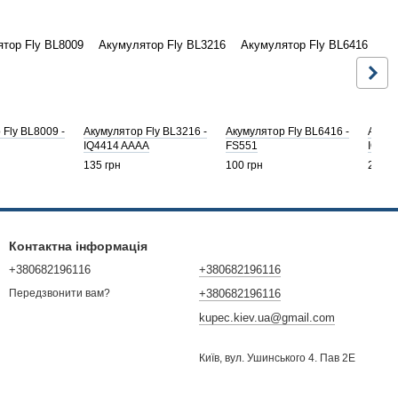
 Fly BL8009 -
Акумулятор Fly BL3216 -
Акумулятор Fly BL6416 -
Акуму
IQ4414 AAAA
FS551
IQ441
135 грн
100 грн
240 г
Контактна інформація
+380682196116
+380682196116
+380682196116
Передзвонити вам?
kupec.kiev.ua@gmail.com
Київ, вул. Ушинського 4. Пав 2Е