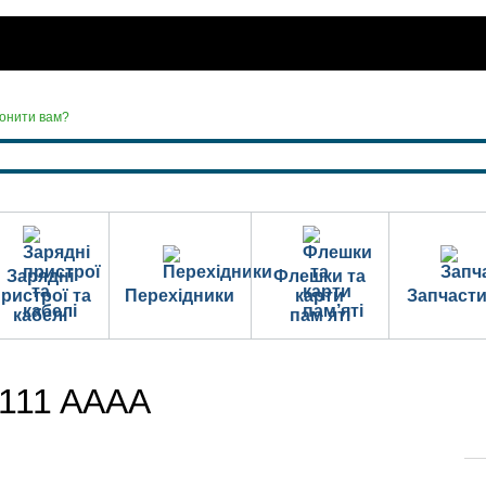
онити вам?
Зарядні
Флешки та
ристрої та
Перехідники
карти
Запчаст
кабелі
пам’яті
S111 AAAA