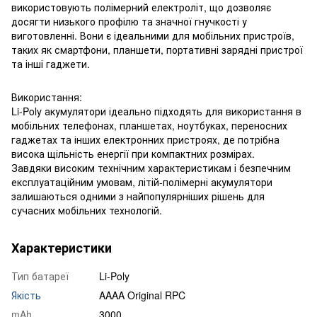
використовують полімерний електроліт, що дозволяє
досягти низького профілю та значної гнучкості у
виготовленні. Вони є ідеальними для мобільних пристроїв,
таких як смартфони, планшети, портативні зарядні пристрої
та інші гаджети.
Використання:
Li-Poly акумулятори ідеально підходять для використання в
мобільних телефонах, планшетах, ноутбуках, переносних
гаджетах та інших електронних пристроях, де потрібна
висока щільність енергії при компактних розмірах.
Завдяки високим технічним характеристикам і безпечним
експлуатаційним умовам, літій-полімерні акумулятори
залишаються одними з найпопулярніших рішень для
сучасних мобільних технологій.
Характеристики
Тип батареї
Li-Poly
Якість
AAAA Original RPC
mAh
3000