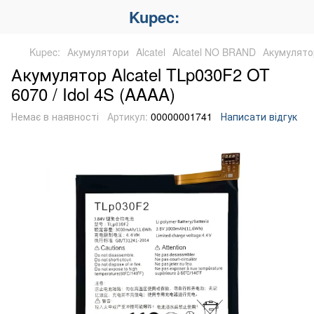
Kupec:
Kupec:
Акумулятори
Alcatel
Alcatel NO BRAND
Акумулятор
Акумулятор Alcatel TLp030F2 OT
6070 / Idol 4S (AAAA)
Немає в наявності
Артикул:
00000001741
Написати відгук