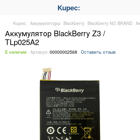
Kupec:
Kupec:
Аккумуляторы
Blackberry
Blackberry NO BRAND
А
Аккумулятор BlackBerry Z3 /
TLp025A2
В наличии
Артикул:
00000002568
Оставить отзыв