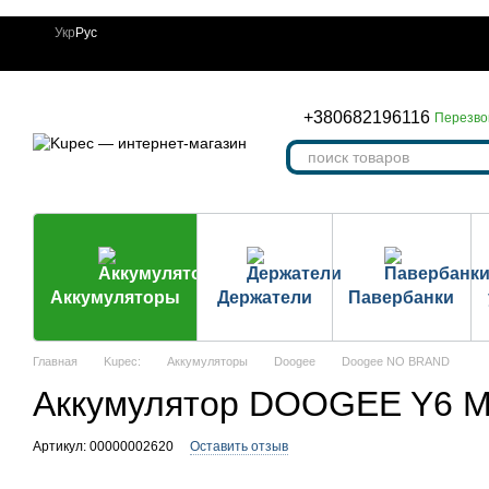
Перейти к основному контенту
Укр
Рус
+380682196116
Перезво
Аккумуляторы
Держатели
Павербанки
Главная
Kupec:
Аккумуляторы
Doogee
Doogee NO BRAND
Аккумулятор DOOGEE Y6 M
Артикул: 00000002620
Оставить отзыв