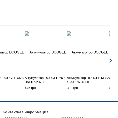
р DOOGEE X60 /
Аккумулятор DOOGEE Y6 /
Аккумулятор DOOGEE Mix 2
Аккум
BAT16523200
/ BAT17654060
T6 Pr
445 грн
330 грн
485 г
Контактная информация