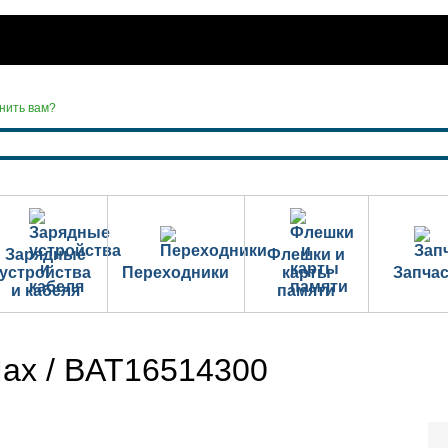
нить вам?
Зарядные
Флешки и
устройства
Переходники
карты
Запча
и кабеля
памяти
ax / BAT16514300