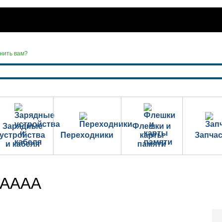
нить вам?
Зарядные
Флешки и
устройства
Переходники
карты
Запча
и кабеля
памяти
 АААА