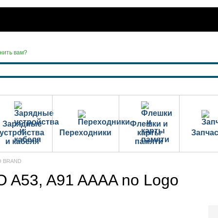
нить вам?
Зарядные
Флешки и
устройства
Переходники
карты
Запча
и кабеля
памяти
NO BRAND
 A53, A91 AAAA no Logo