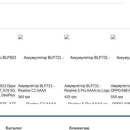
P923 Oppo
Аккумулятор BLP721 -
Аккумулятор BLP731 -
Аккумулято
7, A78 5G,
Realme С2 АААА
Realme 5 Pro AAAA no Logo
OPPO A98 
, OnePlus
360 грн
435 грн
550 грн
rd N300
Каталог
Клиентам