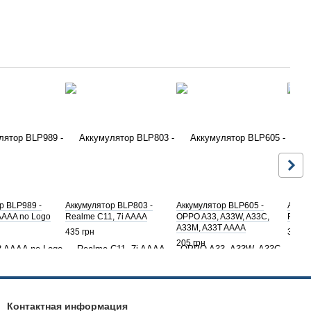
р BLP989 -
Аккумулятор BLP803 -
Аккумулятор BLP605 -
Аккум
AAAA no Logo
Realme C11, 7i AAAA
OPPO A33, A33W, A33C,
Realm
A33M, A33T AAAA
435 грн
320 г
205 грн
Контактная информация