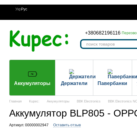
Перейти к основному контенту
Укр
Рус
+380682196116
Перезво
Аккумуляторы
Держатели
Павербанки
Главная
Kupec:
Аккумуляторы
BBK Electronics
BBK Electronics 
Аккумулятор BLP805 - OPPO
Артикул: 00000002947
Оставить отзыв