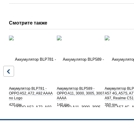
Смотрите также
Аккумулятор BLP781 -
Аккумулятор BLP589 -
Аккумулятор BL
OPPO A52, A72, A92 AAAA
OPPO A11, 3000, 3005, 3007
A57 4G, A57S, A7
no Logo
AAAA
A97, Realme C51
Nord N20 SE, No
420 грн
140 грн
350 грн
(AAAA no Logo)