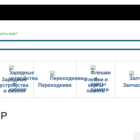
нить вам?
Зарядные
Флешки и
устройства
Переходники
карты
Запча
и кабеля
памяти
3P